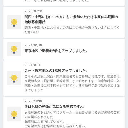
ネットをご愛顧頂き誠に有難うございました。
2025/07/31
関西・中部にお住いの方にもご参加いただける夏休み期間の
治験募集開始
関西・中部地区にお住まいの方はこの機会を逃さないようにしてく
ださいね！
2024/01/18
東京地区で新着4治験をアップしました。
2024/01/11
九州・熊本地区の3治験アップしました。
こちらの治験は関西・関東在住者でもご参加が可能です。交通費は
実費相当分（飛行機・新幹線可）が支給されます。健康診断後・入
院後・通院後に熊本観光も可能です。熊本旅行気分で治験参加は如
何でしょう？
2023/11/30
冬はお肌の乾燥が気になる季節ですね
女性対象のお顔のケアにクリーム・美顔器が使える美容試験のご案
内が掲載されました。
先着順にご案内しています。
ご希望の方はお早めにお申し込みください。