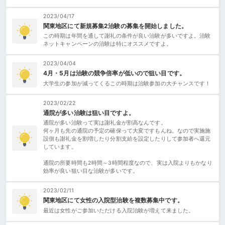
2023/04/17
関東地区にて新規募集2治験の募集を開始しました。
この時期は年間を通して謝礼の条件が良い治験が多いですよ。治験
ネットキャンペーンの治験は特にオススメですよ。
2023/04/04
4月・5月は治験の競争倍率が低いので狙い目です。
大学生の参加が減ってくるこの時期は治験参加の大チャンスです！
2023/02/22
通院が多い治験は狙い目ですよ。
通院が多い治験って実は謝礼金が割高なんです。
何ヶ月も先の通院の予定の確保って大変ですもんね。なので実施施
設側も謝礼金を割増したり分割支給を設定したりして参加者へ還元
しています。
通院の所要時間も2時間～3時間程度なので、実は入院よりもかなり
効率が良い狙い目な治験が多いです。
2023/02/11
関東地区にて女性の入院型治験を複数募集中です。
最近は女性がご参加いただける入院治験が増えて来ました。