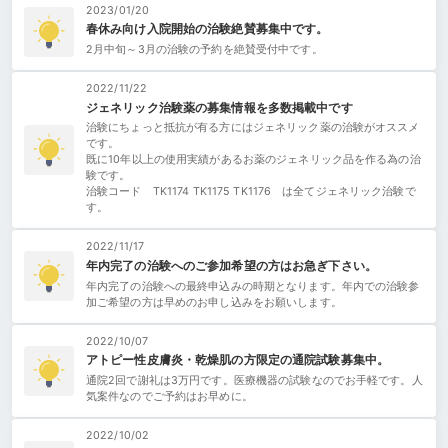
2023/01/20
春休み向け入院開始の治験絶賛募集中です。
2月中旬～3月の治験の予約を絶賛受付中です。
2022/11/22
ジェネリック治験薬の募集情報を多数掲載中です
治験にちょっと抵抗が有る方にはジェネリック薬の治験がオススメ
です。
既に10年以上の使用実績があるお薬のジェネリック品を作る為の治
験です。
治験コード TK1174 TK1175 TK1176 は全てジェネリック治験で
す。
2022/11/17
年内完了の治験へのご参加希望の方はお急ぎ下さい。
年内完了の治験への最終申込みの時期となります。年内での治験参
加ご希望の方は早めのお申し込みをお願いします。
2022/10/07
アトピー性皮膚炎・乾燥肌の方限定の通院試験募集中。
通院2回で謝礼は3万円です。医療機器の試験なのでお手軽です。人
気案件なのでご予約はお早めに。
2022/10/02