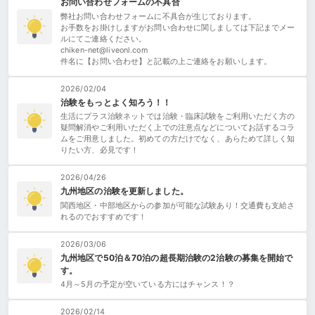
お問い合わせフォームの不具合
弊社お問い合わせフォームに不具合が生じております。
お手数をお掛けしますがお問い合わせに関しましては下記までメー
ルにてご連絡ください。
chiken-net@liveonl.com
件名に【お問い合わせ】と記載の上ご連絡をお願いします。
2026/02/04
治験をもっとよく知ろう！！
生活にプラス治験ネットでは治験・臨床試験をご利用いただく方の
疑問解消やご利用いただく上での注意点などについてお話するコラ
ムをご用意しました。初めての方だけでなく、あらためて詳しく知
りたい方、必見です！
2026/04/26
九州地区の治験を更新しました。
関西地区・中部地区からの参加が可能な試験あり！交通費も支給さ
れるのでおすすめです！
2026/03/06
九州地区で50泊＆70泊の超長期治験の2治験の募集を開始で
す。
4月～5月の予定が空いている方にはチャンス！？
2026/02/14