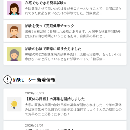
在宅でもできる簡単試験♫
今回参加させて頂いたのは食品モニターということで、自宅に送ら
れてきた食品を食べるだけの試験でした。対象食品…
治験を使って定期健康チェック
過去5回程治験に参加した経験があります。入院中も検査時間以外
はほぼ自由な時間ということもあり、自由業の私にとっ…
治験のお陰で新薬に巡り会えました
60歳の時に2型糖尿病の診断を受け、現在も治療中。もっといい治
療はないかと探しているときに治験ネットで「糖尿病…
2026/06/23
【夏休み日程】の募集を開始しました
大学の夏休み期間の治験日程の募集が開始されました。今年の夏休
みは旅行気分で九州での治験参加は如何でしょう？人気の期間なの
でお早めにご応募くださいね！
2026/03/01