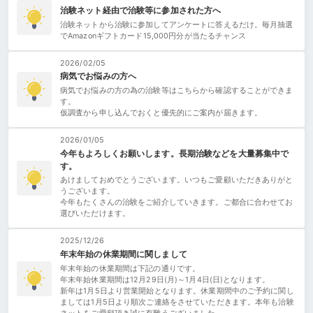
治験ネット経由で治験等に参加された方へ
治験ネットから治験に参加してアンケートに答えるだけ。毎月抽選
でAmazonギフトカード15,000円分が当たるチャンス
2026/02/05
病気でお悩みの方へ
病気でお悩みの方の為の治験等はこちらから確認することができま
す。
仮調査から申し込んでおくと優先的にご案内が届きます。
2026/01/05
今年もよろしくお願いします。長期治験などを大量募集中で
す。
あけましておめでとうございます。いつもご愛顧いただきありがと
うございます。
今年もたくさんの治験をご紹介していきます。ご都合に合わせてお
選びいただけます。
2025/12/26
年末年始の休業期間に関しまして
年末年始の休業期間は下記の通りです。
年末年始休業期間は12月29日(月)～1月4日(日)となります。
新年は1月5日より営業開始となります。休業期間中のご予約に関し
ましては1月5日より順次ご連絡をさせていただきます。本年も治験