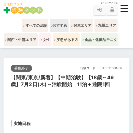
ようこそゲスト様
toggl
すべての治験
おすすめ
関東エリア
九州エリア
関西・中部エリア
女性
疾患がある方
食品・化粧品モニタ
募集終了
治験コード： T KS021608-07
【関東/東京/新着】【中期治験】【18歳～49
歳】7月2日(木)～治験開始 11泊＋通院1回
実施日程