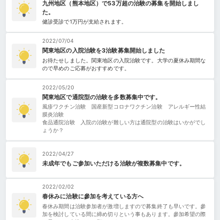
九州地区（熊本地区）で53万超の治験の募集を開始しまし
た。
健診受診で1万円が支給されます。
2022/07/04
関東地区の入院治験を3治験募集開始しました
お待たせしました。関東地区の入院治験です。大学の夏休み期間な
ので早めのご応募がおすすめです。
2022/05/20
関東地区で通院型の治験を多数募集中です。
風疹ワクチン治験 国産新型コロナワクチン治験 アレルギー性結
膜炎治験
食品通院治験 入院の治験が難しい方は通院型の治験はいかがでし
ょうか？
2022/04/27
未成年でもご参加いただける治験が複数募集中です。
2022/02/02
春休みに治験に參加を考えている方へ
春休み期間は治験参加者が激増しますので募集終了も早いです。參
加を検討している間に締め切りという事もあります。參加希望の際