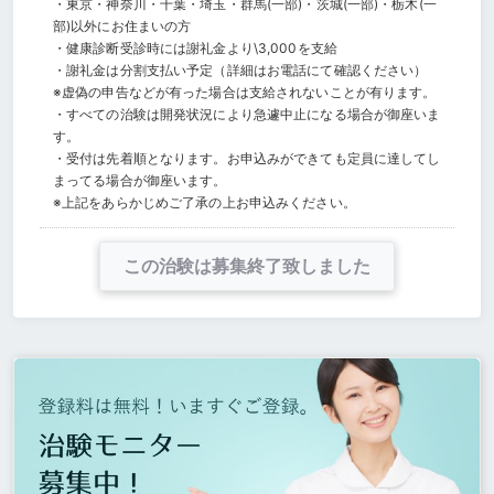
・東京・神奈川・千葉・埼玉・群馬(一部)・茨城(一部)・栃木(一
部)以外にお住まいの方
・健康診断受診時には謝礼金より\3,000を支給
・謝礼金は分割支払い予定（詳細はお電話にて確認ください）
※虚偽の申告などが有った場合は支給されないことが有ります。
・すべての治験は開発状況により急遽中止になる場合が御座いま
す。
・受付は先着順となります。お申込みができても定員に達してし
まってる場合が御座います。
※上記をあらかじめご了承の上お申込みください。
この治験は募集終了致しました