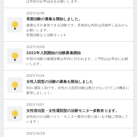
は早めのお申込みをお願いします。
2021/12/16
長期治験の募集を開始しました。
健康な方が参加できる治験です。具体的な内容は詳細申し込みから
お願いします。
長期治験なら治験ネット♪
2021/12/02
2022年入院開始の治験募集開始
年初の治験の健康診断は年内に行われます。ご予約はお早めにお願
いします。
2021/11/24
女性入院型の治験の募集を開始しました
9泊+通院１回です。女性の入院型治験は数が少ないのでこの機会に
參加しましょう。
2021/11/01
女性宿泊型・女性通院型の治験モニター多数有ります。
女性向けの治験バイト・モニター案件の取り扱いを大幅に増強して
います！
2021/10/29