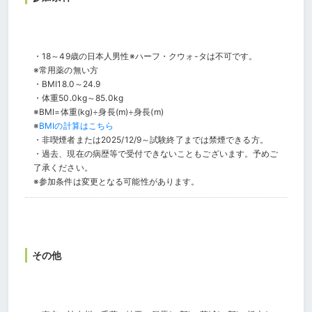
・18～49歳の日本人男性※ハーフ・クウォ-タは不可です。
※常用薬の無い方
・BMI18.0～24.9
・体重50.0kg～85.0kg
※BMI=体重(kg)÷身長(m)÷身長(m)
※
BMIの計算はこちら
・非喫煙者または2025/12/9～試験終了までは禁煙できる方。
・過去、現在の病歴等で受付できないこともございます。予めご
了承ください。
※参加条件は変更となる可能性があります。
その他