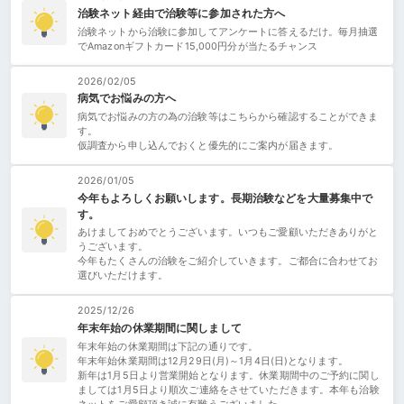
治験ネット経由で治験等に参加された方へ
治験ネットから治験に参加してアンケートに答えるだけ。毎月抽選
でAmazonギフトカード15,000円分が当たるチャンス
2026/02/05
病気でお悩みの方へ
病気でお悩みの方の為の治験等はこちらから確認することができま
す。
仮調査から申し込んでおくと優先的にご案内が届きます。
2026/01/05
今年もよろしくお願いします。長期治験などを大量募集中で
す。
あけましておめでとうございます。いつもご愛顧いただきありがと
うございます。
今年もたくさんの治験をご紹介していきます。ご都合に合わせてお
選びいただけます。
2025/12/26
年末年始の休業期間に関しまして
年末年始の休業期間は下記の通りです。
年末年始休業期間は12月29日(月)～1月4日(日)となります。
新年は1月5日より営業開始となります。休業期間中のご予約に関し
ましては1月5日より順次ご連絡をさせていただきます。本年も治験