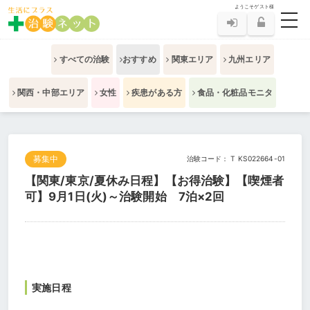
ようこそゲスト様
toggl
すべての治験
おすすめ
関東エリア
九州エリア
関西・中部エリア
女性
疾患がある方
食品・化粧品モニタ
募集中
治験コード： T KS022664-01
【関東/東京/夏休み日程】【お得治験】【喫煙者
可】9月1日(火)～治験開始 7泊×2回
実施日程