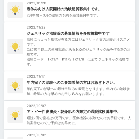
2023/01/20
春休み向け入院開始の治験絶賛募集中です。
2月中旬～3月の治験の予約を絶賛受付中です。
2022/11/22
ジェネリック治験薬の募集情報を多数掲載中です
治験にちょっと抵抗が有る方にはジェネリック薬の治験がオススメ
です。
既に10年以上の使用実績があるお薬のジェネリック品を作る為の治
験です。
治験コード TK1174 TK1175 TK1176 は全てジェネリック治験で
す。
2022/11/17
年内完了の治験へのご参加希望の方はお急ぎ下さい。
年内完了の治験への最終申込みの時期となります。年内での治験参
加ご希望の方は早めのお申し込みをお願いします。
2022/10/07
アトピー性皮膚炎・乾燥肌の方限定の通院試験募集中。
通院2回で謝礼は3万円です。医療機器の試験なのでお手軽です。人
気案件なのでご予約はお早めに。
2022/10/02