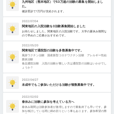
九州地区（熊本地区）で53万超の治験の募集を開始しまし
た。
健診受診で1万円が支給されます。
2022/07/04
関東地区の入院治験を3治験募集開始しました
お待たせしました。関東地区の入院治験です。大学の夏休み期間な
ので早めのご応募がおすすめです。
2022/05/20
関東地区で通院型の治験を多数募集中です。
風疹ワクチン治験 国産新型コロナワクチン治験 アレルギー性結
膜炎治験
食品通院治験 入院の治験が難しい方は通院型の治験はいかがでし
ょうか？
2022/04/27
未成年でもご参加いただける治験が複数募集中です。
2022/02/02
春休みに治験に參加を考えている方へ
春休み期間は治験参加者が激増しますので募集終了も早いです。參
加を検討している間に締め切りという事もあります。參加希望の際