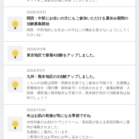
ネットをご愛顧頂き誠に有難うございました。
2025/07/31
関西・中部にお住いの方にもご参加いただける夏休み期間の
治験募集開始
関西・中部地区にお住まいの方はこの機会を逃さないようにしてく
ださいね！
2024/01/18
東京地区で新着4治験をアップしました。
2024/01/11
九州・熊本地区の3治験アップしました。
こちらの治験は関西・関東在住者でもご参加が可能です。交通費は
実費相当分（飛行機・新幹線可）が支給されます。健康診断後・入
院後・通院後に熊本観光も可能です。熊本旅行気分で治験参加は如
何でしょう？
2023/11/30
冬はお肌の乾燥が気になる季節ですね
女性対象のお顔のケアにクリーム・美顔器が使える美容試験のご案
内が掲載されました。
先着順にご案内しています。
ご希望の方はお早めにお申し込みください。