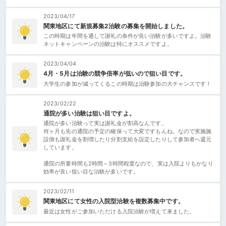
2023/04/17
関東地区にて新規募集2治験の募集を開始しました。
この時期は年間を通して謝礼の条件が良い治験が多いですよ。治験
ネットキャンペーンの治験は特にオススメですよ。
2023/04/04
4月・5月は治験の競争倍率が低いので狙い目です。
大学生の参加が減ってくるこの時期は治験参加の大チャンスです！
2023/02/22
通院が多い治験は狙い目ですよ。
通院が多い治験って実は謝礼金が割高なんです。
何ヶ月も先の通院の予定の確保って大変ですもんね。なので実施施
設側も謝礼金を割増したり分割支給を設定したりして参加者へ還元
しています。
通院の所要時間も2時間～3時間程度なので、実は入院よりもかなり
効率が良い狙い目な治験が多いです。
2023/02/11
関東地区にて女性の入院型治験を複数募集中です。
最近は女性がご参加いただける入院治験が増えて来ました。