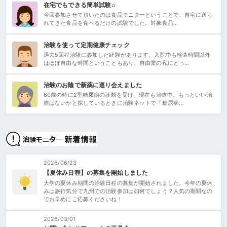
在宅でもできる簡単試験♫
今回参加させて頂いたのは食品モニターということで、自宅に送ら
れてきた食品を食べるだけの試験でした。対象食品…
治験を使って定期健康チェック
過去5回程治験に参加した経験があります。入院中も検査時間以外
はほぼ自由な時間ということもあり、自由業の私にとっ…
治験のお陰で新薬に巡り会えました
60歳の時に2型糖尿病の診断を受け、現在も治療中。もっといい治
療はないかと探しているときに治験ネットで「糖尿病…
2026/06/23
【夏休み日程】の募集を開始しました
大学の夏休み期間の治験日程の募集が開始されました。今年の夏休
みは旅行気分で九州での治験参加は如何でしょう？人気の期間なの
でお早めにご応募くださいね！
2026/03/01