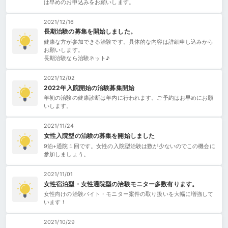
は早めのお申込みをお願いします。
2021/12/16
長期治験の募集を開始しました。
健康な方が参加できる治験です。具体的な内容は詳細申し込みから
お願いします。
長期治験なら治験ネット♪
2021/12/02
2022年入院開始の治験募集開始
年初の治験の健康診断は年内に行われます。ご予約はお早めにお願
いします。
2021/11/24
女性入院型の治験の募集を開始しました
9泊+通院１回です。女性の入院型治験は数が少ないのでこの機会に
參加しましょう。
2021/11/01
女性宿泊型・女性通院型の治験モニター多数有ります。
女性向けの治験バイト・モニター案件の取り扱いを大幅に増強して
います！
2021/10/29