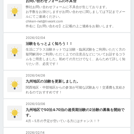
お問い合わせフォームの不具合
弊社お問い合わせフォームに不具合が生じております。
お手数をお掛けしますがお問い合わせに関しましては下記までメー
ルにてご連絡ください。
chiken-net@liveonl.com
件名に【お問い合わせ】と記載の上ご連絡をお願いします。
2026/02/04
治験をもっとよく知ろう！！
生活にプラス治験ネットでは治験・臨床試験をご利用いただく方の
疑問解消やご利用いただく上での注意点などについてお話するコラ
ムをご用意しました。初めての方だけでなく、あらためて詳しく知
りたい方、必見です！
2026/04/26
九州地区の治験を更新しました。
関西地区・中部地区からの参加が可能な試験あり！交通費も支給さ
れるのでおすすめです！
2026/03/06
九州地区で50泊＆70泊の超長期治験の2治験の募集を開始で
す。
4月～5月の予定が空いている方にはチャンス！？
2026/02/14