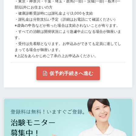
・東京・神奈川・千葉・埼玉・群馬(一部)・茨城(一部)・栃木(一
部)以外にお住まいの方
・健康診断受診時には謝礼金より\3,000を支給
・謝礼金は分割支払い予定（詳細はお電話にて確認ください）
※虚偽の申告などが有った場合は支給されないことが有ります。
・すべての治験は開発状況により急遽中止になる場合が御座いま
す。
・受付は先着順となります。お申込みができても定員に達してし
まってる場合が御座います。
※上記をあらかじめご了承の上お申込みください。
仮予約手続きへ進む