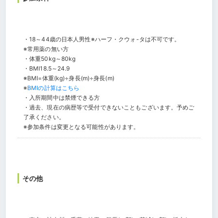
・18～44歳の日本人男性※ハーフ・クウォ-タは不可です。
※常用薬の無い方
・体重50kg～80kg
・BMI18.5～24.9
※BMI=体重(kg)÷身長(m)÷身長(m)
※
BMIの計算はこちら
・入所期間中は禁煙できる方
・過去、現在の病歴等で受付できないこともございます。予めご
了承ください。
※参加条件は変更となる可能性があります。
その他