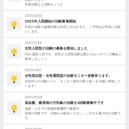
長期治験なら治験ネット♪
2021/12/02
2022年入院開始の治験募集開始
年初の治験の健康診断は年内に行われます。ご予約はお早めにお願
いします。
2021/11/24
女性入院型の治験の募集を開始しました
9泊+通院１回です。女性の入院型治験は数が少ないのでこの機会に
參加しましょう。
2021/11/01
女性宿泊型・女性通院型の治験モニター多数有ります。
女性向けの治験バイト・モニター案件の取り扱いを大幅に増強して
います！
2021/10/29
高血糖、糖尿病の方対象の治験を3試験募集中です
池袋・八王子の実施医療機関で募集中。
長期の治験です。詳細から確認ください。いずれも魅力的な治験で
す。