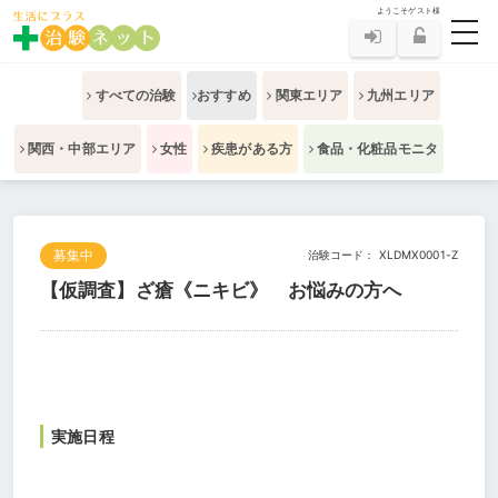
ようこそゲスト様
toggl
すべての治験
おすすめ
関東エリア
九州エリア
関西・中部エリア
女性
疾患がある方
食品・化粧品モニタ
募集中
治験コード： XLDMX0001-Z
【仮調査】ざ瘡《ニキビ》 お悩みの方へ
実施日程