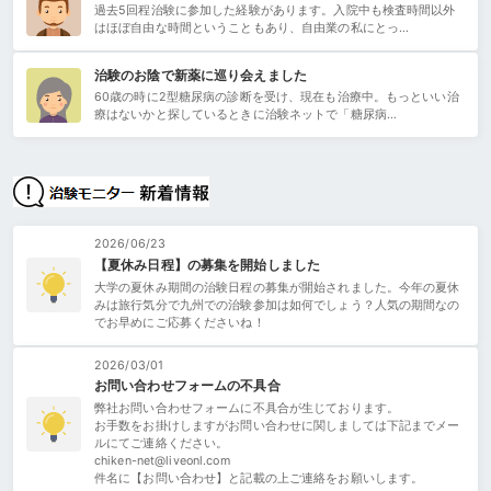
過去5回程治験に参加した経験があります。入院中も検査時間以外
はほぼ自由な時間ということもあり、自由業の私にとっ…
治験のお陰で新薬に巡り会えました
60歳の時に2型糖尿病の診断を受け、現在も治療中。もっといい治
療はないかと探しているときに治験ネットで「糖尿病…
2026/06/23
【夏休み日程】の募集を開始しました
大学の夏休み期間の治験日程の募集が開始されました。今年の夏休
みは旅行気分で九州での治験参加は如何でしょう？人気の期間なの
でお早めにご応募くださいね！
2026/03/01
お問い合わせフォームの不具合
弊社お問い合わせフォームに不具合が生じております。
お手数をお掛けしますがお問い合わせに関しましては下記までメー
ルにてご連絡ください。
chiken-net@liveonl.com
件名に【お問い合わせ】と記載の上ご連絡をお願いします。