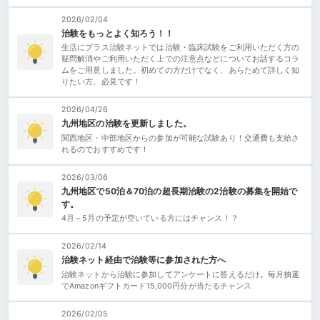
2026/02/04
治験をもっとよく知ろう！！
生活にプラス治験ネットでは治験・臨床試験をご利用いただく方の
疑問解消やご利用いただく上での注意点などについてお話するコラ
ムをご用意しました。初めての方だけでなく、あらためて詳しく知
りたい方、必見です！
2026/04/26
九州地区の治験を更新しました。
関西地区・中部地区からの参加が可能な試験あり！交通費も支給さ
れるのでおすすめです！
2026/03/06
九州地区で50泊＆70泊の超長期治験の2治験の募集を開始で
す。
4月～5月の予定が空いている方にはチャンス！？
2026/02/14
治験ネット経由で治験等に参加された方へ
治験ネットから治験に参加してアンケートに答えるだけ。毎月抽選
でAmazonギフトカード15,000円分が当たるチャンス
2026/02/05