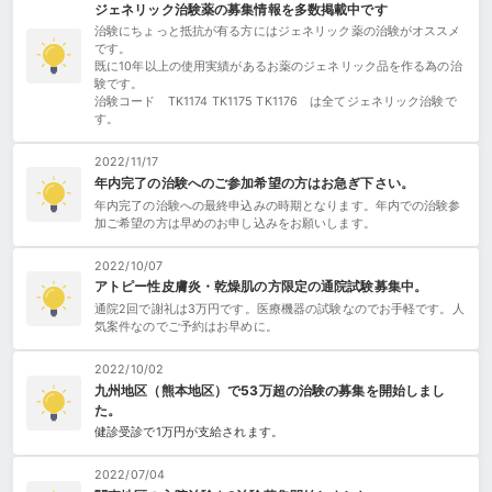
ジェネリック治験薬の募集情報を多数掲載中です
治験にちょっと抵抗が有る方にはジェネリック薬の治験がオススメ
です。
既に10年以上の使用実績があるお薬のジェネリック品を作る為の治
験です。
治験コード TK1174 TK1175 TK1176 は全てジェネリック治験で
す。
2022/11/17
年内完了の治験へのご参加希望の方はお急ぎ下さい。
年内完了の治験への最終申込みの時期となります。年内での治験参
加ご希望の方は早めのお申し込みをお願いします。
2022/10/07
アトピー性皮膚炎・乾燥肌の方限定の通院試験募集中。
通院2回で謝礼は3万円です。医療機器の試験なのでお手軽です。人
気案件なのでご予約はお早めに。
2022/10/02
九州地区（熊本地区）で53万超の治験の募集を開始しまし
た。
健診受診で1万円が支給されます。
2022/07/04