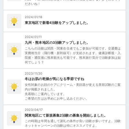
ださいね！
2024/01/18
東京地区で新着4治験をアップしました。
2024/01/11
九州・熊本地区の3治験アップしました。
こちらの治験は関西・関東在住者でもご参加が可能です。交通費は
実費相当分（飛行機・新幹線可）が支給されます。健康診断後・入
院後・通院後に熊本観光も可能です。熊本旅行気分で治験参加は如
何でしょう？
2023/11/30
冬はお肌の乾燥が気になる季節ですね
女性対象のお顔のケアにクリーム・美顔器が使える美容試験のご案
内が掲載されました。
先着順にご案内しています。
ご希望の方はお早めにお申し込みください。
2023/04/17
関東地区にて新規募集2治験の募集を開始しました。
この時期は年間を通して謝礼の条件が良い治験が多いですよ。治験
ネットキャンペーンの治験は特にオススメですよ。