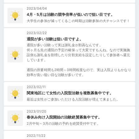
2023/04/04
4月・5月は治験の競争倍率が低いので狙い目です。
大学生の参加が減ってくるこの時期は治験参加の大チャンスです！
2023/02/22
通院が多い治験は狙い目ですよ。
通院が多い治験って実は謝礼金が割高なんです。
何ヶ月も先の通院の予定の確保って大変ですもんね。なので実施施
設側も謝礼金を割増したり分割支給を設定したりして参加者へ還元
しています。
通院の所要時間も2時間～3時間程度なので、実は入院よりもかなり
効率が良い狙い目な治験が多いです。
2023/02/11
関東地区にて女性の入院型治験を複数募集中です。
最近は女性がご参加いただける入院治験が増えて来ました。
2023/01/20
春休み向け入院開始の治験絶賛募集中です。
2月中旬～3月の治験の予約を絶賛受付中です。
2022/11/22