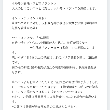
ホルモン療法・スピロノラクトン
大人のしつこいニキビに対し、ホルモンバランスを調整します。
イソトレチノイン（内服）
重症のニキビに対し、皮脂腺を縮小させる強力な治療（※医師の
厳格な管理が必要）
やってはいけない「NG習慣」
自分で潰す: ウイルスや細菌が入り込み、炎症が深くなって
一生残る「クレーター（凹凸）」の原因になりま
す。
洗いすぎ: 1日3回以上の洗顔は、肌のバリア機能を壊し、逆効果
です。
髪の毛の刺激: 髪の毛先が当たる刺激や整髪料も、炎症を悪化さ
せます。
当ページよりお申込いただくと上記疾患の新規治験が入りました
ら、ご案内をさせていただきます。（登録情報から明らかに該当
していない場合などは案内を控えさせていただきます）
※すべての治験は開発状況により急遽中止になる場合が御座いま
す。
※ご案内は詳細が決まり次第のご連絡となります。