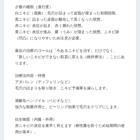
ざ瘡の種類（進行度）
白ニキビ（面皰）: 毛穴が詰まって皮脂が溜まった初期段階。
黒ニキビ: 詰まった皮脂が酸化して黒くなった状態。
赤ニキビ: 炎症が起き、赤く腫れた状態。
黄ニキビ: 炎症が進み、膿（うみ）が溜まった状態。ニキビ跡
（凹凸）になりやすいため注意が必要。
最近の治療のゴールは「今あるニキビを治す」だけでなく、
「新しいニキビができない肌質に変える（維持療法）」ことにあ
ります。
治療法内容・特徴
アダパレン（ディフェリンなど）
毛穴の詰まりを取り除き、ニキビ予備軍を減らします。
過酸化ベンゾイル（ベピオなど）
強力な殺菌作用と、ピーリング効果で毛穴をクリアにします。
抗生物質（内服・外用）
赤ニキビの炎症を素早く抑えます（耐性菌を防ぐため短期間の使
用が基本）。