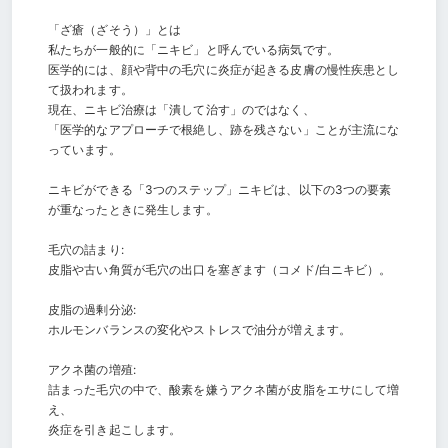
「ざ瘡（ざそう）」とは
私たちが一般的に「ニキビ」と呼んでいる病気です。
医学的には、顔や背中の毛穴に炎症が起きる皮膚の慢性疾患とし
て扱われます。
現在、ニキビ治療は「潰して治す」のではなく、
「医学的なアプローチで根絶し、跡を残さない」ことが主流にな
っています。
ニキビができる「3つのステップ」ニキビは、以下の3つの要素
が重なったときに発生します。
毛穴の詰まり:
皮脂や古い角質が毛穴の出口を塞ぎます（コメド/白ニキビ）。
皮脂の過剰分泌:
ホルモンバランスの変化やストレスで油分が増えます。
アクネ菌の増殖:
詰まった毛穴の中で、酸素を嫌うアクネ菌が皮脂をエサにして増
え、
炎症を引き起こします。