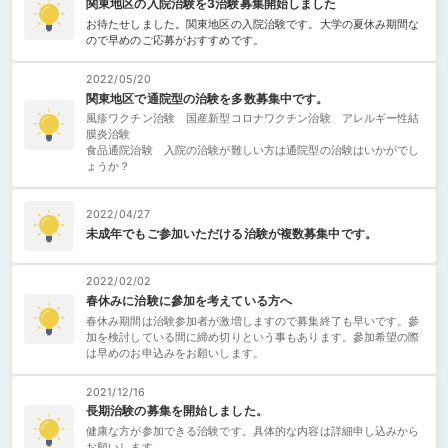
関東地区の入院治験を3治験募集開始しました
お待たせしました。関東地区の入院治験です。大学の夏休み期間な
ので早めのご応募がおすすめです。
2022/05/20
関東地区で通院型の治験を多数募集中です。
風疹ワクチン治験 国産新型コロナワクチン治験 アレルギー性結
膜炎治験
食品通院治験 入院の治験が難しい方は通院型の治験はいかがでし
ょうか？
2022/04/27
未成年でもご参加いただける治験が複数募集中です。
2022/02/02
春休みに治験に參加を考えている方へ
春休み期間は治験参加者が激増しますので募集終了も早いです。參
加を検討している間に締め切りという事もあります。參加希望の際
は早めのお申込みをお願いします。
2021/12/16
長期治験の募集を開始しました。
健康な方が参加できる治験です。具体的な内容は詳細申し込みから
お願いします。