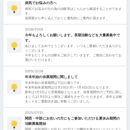
病気でお悩みの方へ
病気でお悩みの方の為の治験等はこちらから確認することができま
す。
仮調査から申し込んでおくと優先的にご案内が届きます。
2026/01/05
今年もよろしくお願いします。長期治験などを大量募集中で
す。
あけましておめでとうございます。いつもご愛顧いただきありがと
うございます。
今年もたくさんの治験をご紹介していきます。ご都合に合わせてお
選びいただけます。
2025/12/26
年末年始の休業期間に関しまして
年末年始の休業期間は下記の通りです。
年末年始休業期間は12月29日(月)～1月4日(日)となります。
新年は1月5日より営業開始となります。休業期間中のご予約に関し
ましては1月5日より順次ご連絡をさせていただきます。本年も治験
ネットをご愛顧頂き誠に有難うございました。
2025/07/31
関西・中部にお住いの方にもご参加いただける夏休み期間の
治験募集開始
関西・中部地区にお住まいの方はこの機会を逃さないようにしてく